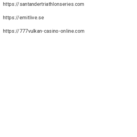
https://santandertriathlonseries.com
https://emitlive.se
https://777vulkan-casino-online.com