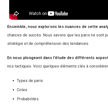
Ensemble, nous explorons les nuances de cette anal
chances de succès. Nous savons que les paris ne sont p
stratégie et de compréhension des tendances.
En nous plongeant dans l’étude des différents aspec
nos tactiques. Voici quelques éléments clés à considérer
Types de paris
Cotes
Probabilités