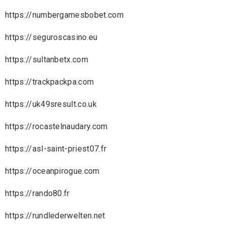
https://numbergamesbobet.com
https://seguroscasino.eu
https://sultanbetx.com
https://trackpackpa.com
https://uk49sresult.co.uk
https://rocastelnaudary.com
https://asl-saint-priest07.fr
https://oceanpirogue.com
https://rando80.fr
https://rundlederwelten.net