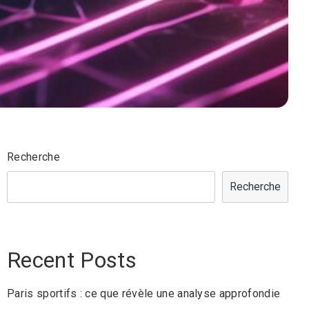
Recherche
Recherche
Recent Posts
Paris sportifs : ce que révèle une analyse approfondie