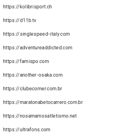
https://kolibrisport.ch
https://d11b.tv
https://singlespeed-italy.com
https://adventureaddicted.com
https://famispo.com
https://another-osaka.com
https://clubecorner.com.br
https://maratonabetocarrero.com.br
https://nosamamosatletismo.net
https://ultrafons.com