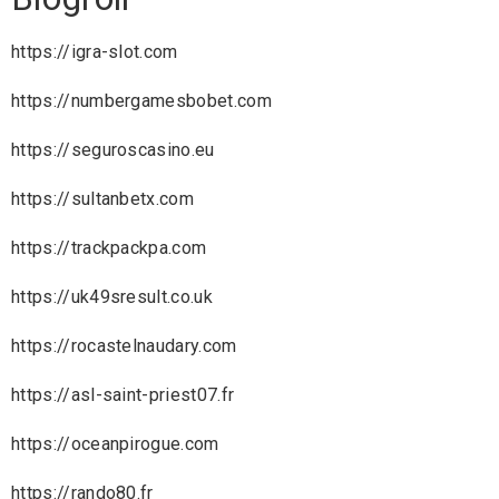
https://igra-slot.com
https://numbergamesbobet.com
https://seguroscasino.eu
https://sultanbetx.com
https://trackpackpa.com
https://uk49sresult.co.uk
https://rocastelnaudary.com
https://asl-saint-priest07.fr
https://oceanpirogue.com
https://rando80.fr