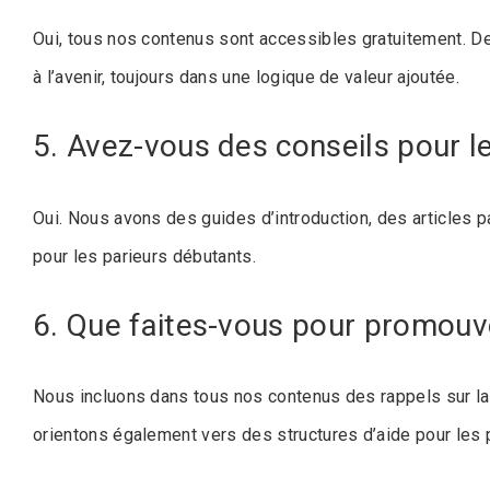
Oui, tous nos contenus sont accessibles gratuitement. D
à l’avenir, toujours dans une logique de valeur ajoutée.
5. Avez-vous des conseils pour l
Oui. Nous avons des guides d’introduction, des articles
pour les parieurs débutants.
6. Que faites-vous pour promouvo
Nous incluons dans tous nos contenus des rappels sur la 
orientons également vers des structures d’aide pour les 