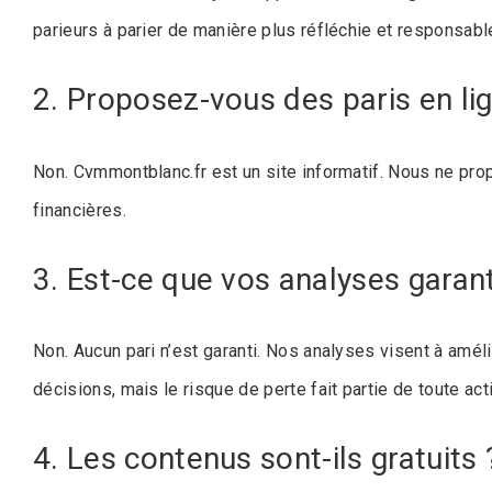
parieurs à parier de manière plus réfléchie et responsabl
2. Proposez-vous des paris en li
Non. Cvmmontblanc.fr est un site informatif. Nous ne pro
financières.
3. Est-ce que vos analyses garant
Non. Aucun pari n’est garanti. Nos analyses visent à améli
décisions, mais le risque de perte fait partie de toute acti
4. Les contenus sont-ils gratuits 