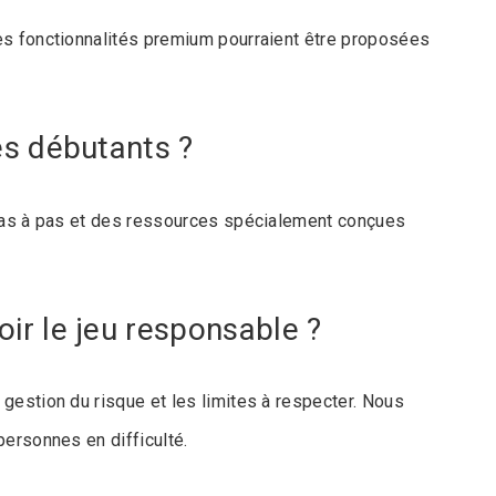
es fonctionnalités premium pourraient être proposées
es débutants ?
 pas à pas et des ressources spécialement conçues
ir le jeu responsable ?
gestion du risque et les limites à respecter. Nous
personnes en difficulté.