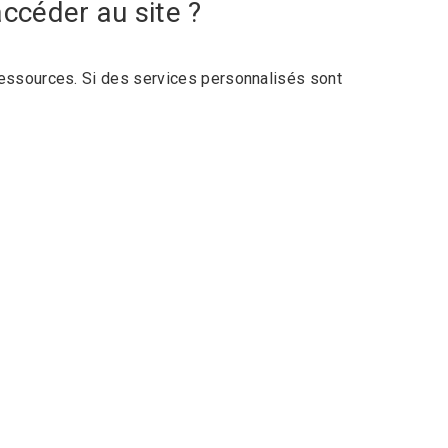
ccéder au site ?
ressources. Si des services personnalisés sont